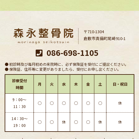
〒710-1304
倉敷市真備町尾崎910-1
086-698-1105
● 初診時及び毎月初めの来院時に、必ず保険証を受付にご提出ください。
● 保険証、住所等に変更がありましたら、受付にお申し出ください。
診察受付
月
火
水
木
金
土
日・祝日
時間
9：00〜
○
○
○
○
○
○
休
11：30
14：30〜
○
○
休
○
○
休
休
19：00