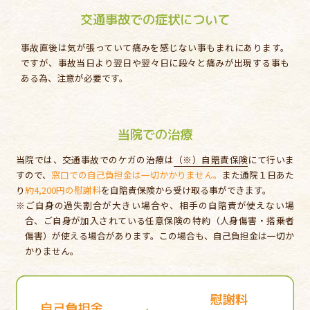
交通事故での症状について
事故直後は気が張っていて痛みを感じない事もまれにあります。
ですが、事故当日より翌日や翌々日に段々と痛みが出現する事も
ある為、注意が必要です。
当院での治療
当院では、交通事故でのケガの治療は
（※）自賠責保険
にて行いま
すので、
窓口での自己負担金は一切かかりません。
また通院１日あた
り
約4,200円の慰謝料
を自賠責保険から受け取る事ができます。
※ご自身の過失割合が大きい場合や、相手の自賠責が使えない場
合、ご自身が加入されている任意保険の特約（人身傷害・搭乗者
傷害）が使える場合があります。この場合も、自己負担金は一切か
かりません。